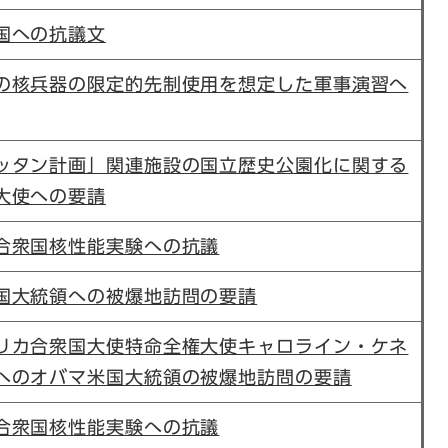
国への抗議文
の核兵器の限定的先制使用を想定した軍事演習へ
ッタン計画」関連施設の国立歴史公園化に関する
大使への要請
合衆国核性能実験への抗議
国大統領への被爆地訪問の要請
リカ合衆国大使特命全権大使キャロライン・ケネ
へのオバマ米国大統領の被爆地訪問の要請
合衆国核性能実験への抗議