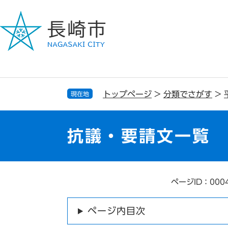
ペ
メ
ー
ニ
ジ
ュ
の
ー
先
を
頭
飛
で
ば
す
し
トップページ
>
分類でさがす
>
現在地
。
て
本
文
抗議・要請文一覧
へ
ページID：000
本
文
ページ内目次