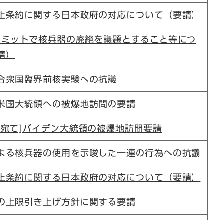
止条約に関する日本政府の対応について（要請）
サミットで核兵器の廃絶を議題とすること等につ
請）
合衆国臨界前核実験への抗議
米国大統領への被爆地訪問の要請
臣宛て]バイデン大統領の被爆地訪問要請
よる核兵器の使用を示唆した一連の行為への抗議
止条約に関する日本政府の対応について（要請）
の上限引き上げ方針に関する要請