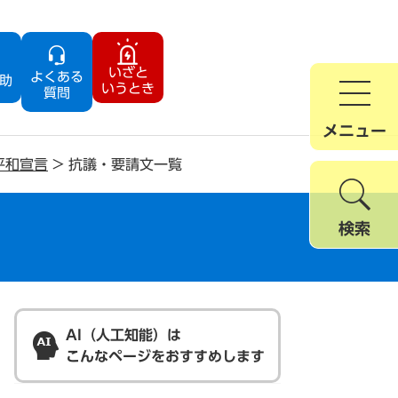
いざと
よくある
助
いうとき
質問
メニュー
平和宣言
>
抗議・要請文一覧
検索
AI（人工知能）は
こんなページをおすすめします