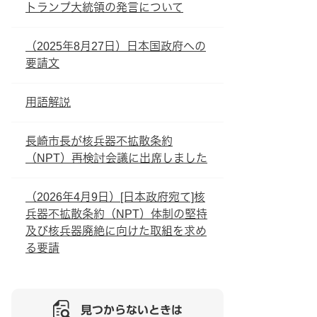
トランプ大統領の発言について
（2025年8月27日）日本国政府への
要請文
用語解説
長崎市長が核兵器不拡散条約
（NPT）再検討会議に出席しました
（2026年4月9日）[日本政府宛て]核
兵器不拡散条約（NPT）体制の堅持
及び核兵器廃絶に向けた取組を求め
る要請
見つからないときは