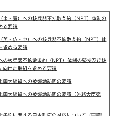
（米・露）への
核兵器不拡散条約（NPT）体制の
める要請
国（英・仏・中）への
核兵器不拡散条約（NPT）体
を求める要請
への核兵器不拡散条約（NPT）体制の堅持及び核
に向けた取組​を求める要請
米国大統領への被爆地訪問の要請
米国大統領への被爆地訪問の要請（外務大臣宛
止条約に関する日本政府の対応について（要請）