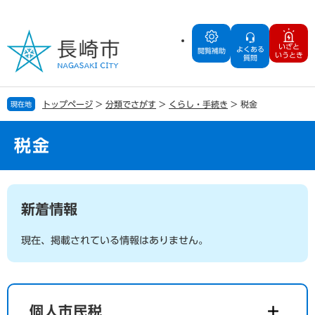
ペ
メ
ー
ニ
ジ
ュ
いざと
よくある
の
ー
閲覧補助
いうとき
質問
先
を
頭
飛
で
ば
トップページ
>
分類でさがす
>
くらし・手続き
>
税金
現在地
す
し
。
て
本
税金
文
へ
本
文
新着情報
現在、掲載されている情報はありません。
個人市民税