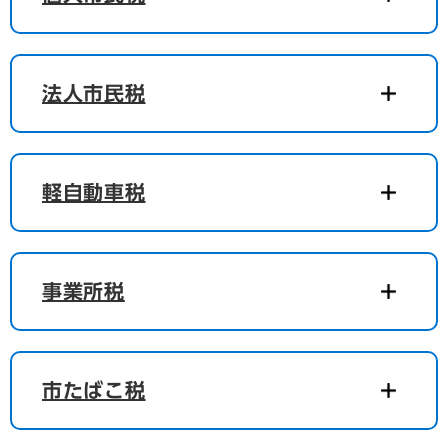
法人市民税
軽自動車税
事業所税
市たばこ税