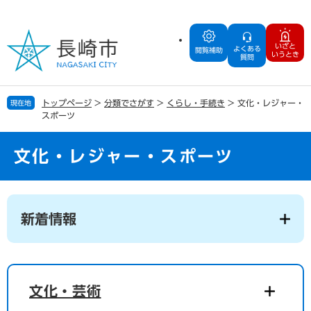
ペ
メ
ー
ニ
ジ
ュ
いざと
よくある
の
ー
閲覧補助
いうとき
質問
先
を
頭
飛
で
ば
トップページ
>
分類でさがす
>
くらし・手続き
>
文化・レジャー・
現在地
す
し
スポーツ
。
て
本
文
文化・レジャー・スポーツ
へ
本
文
新着情報
文化・芸術