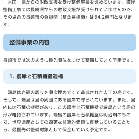
※国・県からの財政支援を受け整備事業を進めています。護岸
整備工事には長崎県からの財政支援が受けられていませんので、
その場合の長崎市の負担額（基金目標額）は84.2億円となりま
す。
整備事業の内容
長崎市では次のように優先順位をつけて整備していく予定です。
1. 護岸と石積擁壁遺構
端島は岩礁の周りを順次埋め立てて造成された人工の島です。
そして、端島は島の周囲にある護岸で守られています。また、島
内には石積の擁壁があり、この護岸と石積擁壁で端島という島の
形が維持されています。端島の護岸と石積擁壁は明治期のもの
で、世界遺産としての顕著な普遍的価値に貢献していることか
ら、最優先の整備対象として保全していく予定です。