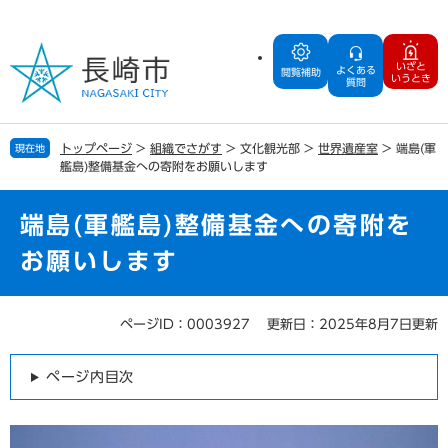
ペ
メ
ー
ニ
ジ
ュ
いざと
よくある
の
ー
閲覧補助
いうとき
質問
先
を
頭
飛
で
ば
トップページ
>
組織でさがす
>
文化観光部
>
世界遺産室
>
端島(軍
現在地
す
し
艦島)整備基金への寄附をお願いします
。
て
本
文
端島(軍艦島)整備基金への寄附を
へ
お願いします
ページID：0003927
更新日：2025年8月7日更新
本
文
ページ内目次