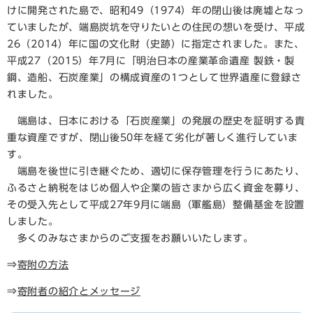
けに開発された島で、昭和49（1974）年の閉山後は廃墟となっ
ていましたが、端島炭坑を守りたいとの住民の想いを受け、平成
26（2014）年に国の文化財（史跡）に指定されました。また、
平成27（2015）年7月に「明治日本の産業革命遺産 製鉄・製
鋼、造船、石炭産業」の構成資産の1つとして世界遺産に登録さ
れました。
端島は、日本における「石炭産業」の発展の歴史を証明する貴
重な資産ですが、閉山後50年を経て劣化が著しく進行していま
す。
端島を後世に引き継ぐため、適切に保存管理を行うにあたり、
ふるさと納税をはじめ個人や企業の皆さまから広く資金を募り、
その受入先として平成27年9月に端島（軍艦島）整備基金を設置
しました。
多くのみなさまからのご支援をお願いいたします。
⇒
寄附の方法
⇒
寄附者の紹介とメッセージ