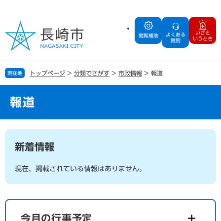
ペ
メ
ー
ニ
ジ
ュ
いざと
よくある
の
ー
閲覧補助
いうとき
質問
先
を
頭
飛
で
ば
トップページ
>
分類でさがす
>
市政情報
>
報道
現在地
す
し
。
て
本
報道
文
へ
本
文
新着情報
現在、掲載されている情報はありません。
今月の行事予定