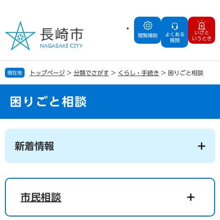
ペ
メ
ー
ニ
ジ
ュ
いざと
よくある
の
ー
閲覧補助
いうとき
質問
先
を
頭
飛
で
ば
トップページ
>
分類でさがす
>
くらし・手続き
>
困りごと相談
現在地
す
し
。
て
本
困りごと相談
文
へ
本
文
新着情報
市民相談