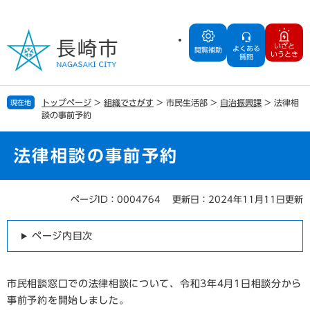
ペ
メ
ー
ニ
ジ
ュ
いざと
よくある
の
ー
閲覧補助
いうとき
質問
先
を
頭
飛
で
ば
トップページ
>
組織でさがす
>
市民生活部
>
自治振興課
>
法律相
現在地
す
し
談の事前予約
。
て
本
文
法律相談の事前予約
へ
ページID：0004764
更新日：2024年11月11日更新
本
文
ページ内目次
市民相談窓口での法律相談について、令和3年4月1日相談分から
事前予約を開始しました。