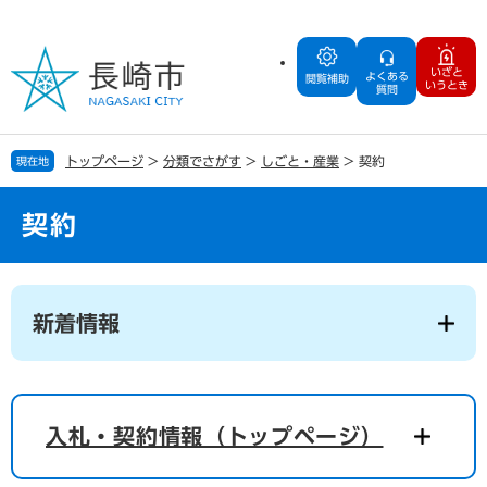
ペ
メ
ー
ニ
ジ
ュ
いざと
よくある
の
ー
閲覧補助
いうとき
質問
先
を
頭
飛
で
ば
トップページ
>
分類でさがす
>
しごと・産業
>
契約
現在地
す
し
。
て
本
契約
文
へ
本
文
新着情報
入札・契約情報（トップページ）