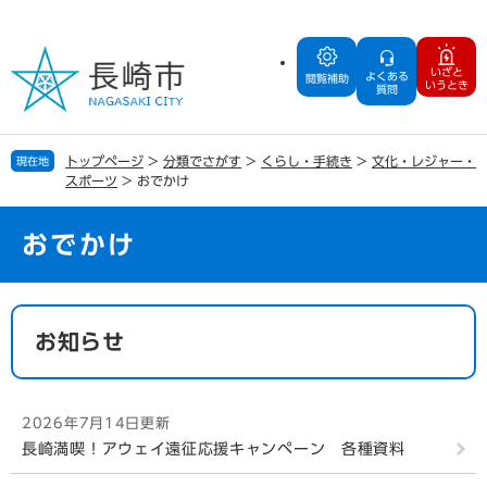
ペ
メ
ー
ニ
ジ
ュ
いざと
よくある
の
ー
閲覧補助
いうとき
質問
先
を
頭
飛
で
ば
トップページ
>
分類でさがす
>
くらし・手続き
>
文化・レジャー・
現在地
す
し
スポーツ
>
おでかけ
。
て
本
文
おでかけ
へ
本
文
お知らせ
2026年7月14日更新
長崎満喫！アウェイ遠征応援キャンペーン 各種資料