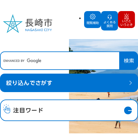
ペ
メ
ー
ニ
ジ
ュ
いざと
よくある
閲覧補助
いうとき
の
ー
質問
先
を
頭
飛
で
ば
G
す
し
o
。
て
o
本
g
文
絞り込んで
さがす
l
へ
e
カ
ス
注目ワード
タ
ごみの分別
季節の花 公園
あじさい
ム
検
雨
索