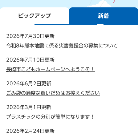
ピックアップ
新着
2026年7月30日更新
ピ
令和8年熊本地震に係る災害義援金の募集について
ッ
2026年7月10日更新
ク
長崎市こどもホームページへようこそ！
ア
ッ
2026年6月2日更新
ごみ袋の過度な買いだめはお控えください
プ
2026年3月1日更新
プラスチックの分別が簡単になります！
2026年2月24日更新