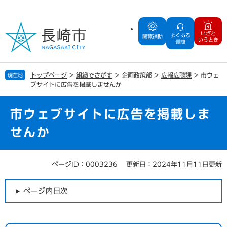
ペ
メ
ー
ニ
ジ
ュ
いざと
よくある
の
ー
閲覧補助
いうとき
質問
先
を
頭
飛
で
ば
トップページ
>
組織でさがす
>
企画政策部
>
広報広聴課
>
市ウェ
現在地
す
し
ブサイトに広告を掲載しませんか
。
て
本
文
市ウェブサイトに広告を掲載しま
へ
せんか
ページID：0003236
更新日：2024年11月11日更新
本
文
ページ内目次