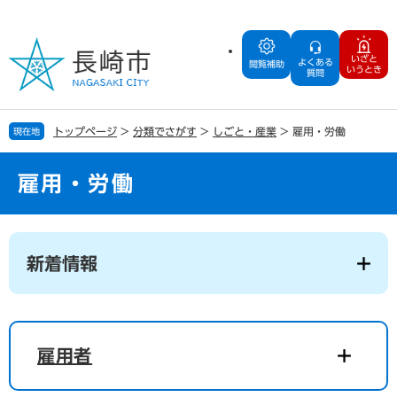
ペ
メ
ー
ニ
ジ
ュ
いざと
よくある
の
ー
閲覧補助
いうとき
質問
先
を
頭
飛
で
ば
トップページ
>
分類でさがす
>
しごと・産業
>
雇用・労働
現在地
す
し
。
て
本
雇用・労働
文
へ
本
文
新着情報
雇用者