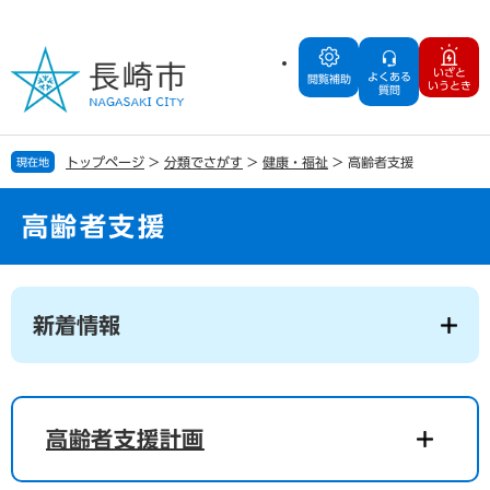
ペ
メ
ー
ニ
ジ
ュ
いざと
よくある
の
ー
閲覧補助
いうとき
質問
先
を
頭
飛
で
ば
トップページ
>
分類でさがす
>
健康・福祉
>
高齢者支援
現在地
す
し
。
て
本
高齢者支援
文
へ
本
文
新着情報
高齢者支援計画