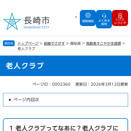
ペ
メ
ー
ニ
ジ
ュ
いざと
よくある
の
ー
閲覧補助
いうとき
質問
先
を
頭
飛
で
ば
トップページ
>
組織でさがす
>
福祉部
>
高齢者すこやか支援課
>
現在地
す
し
老人クラブ
。
て
本
文
老人クラブ
へ
ページID：0002360
更新日：2026年3月12日更新
本
文
ページ内目次
1 老人クラブってなあに？老人クラブに