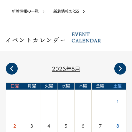
新着情報の一覧
新着情報のRSS
2026年8月
イ
日曜
月曜
火曜
水曜
木曜
金曜
土曜
ベ
ン
ト
1
カ
レ
ン
ダ
2
3
4
5
6
7
8
ー