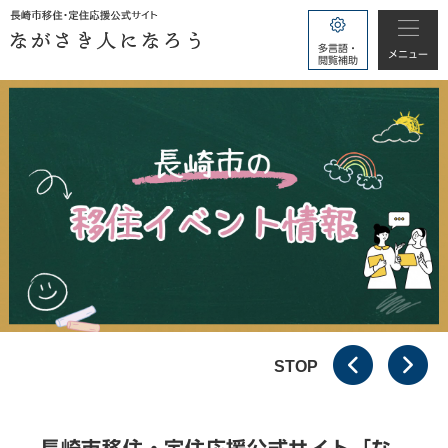
ペ
メ
ー
ニ
多言語・
ジ
ュ
メニュー
閲覧補助
の
ー
先
を
頭
飛
で
ば
す。
し
て
本
文
へ
STOP
本
文