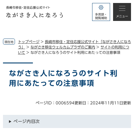
ペ
メ
ー
ニ
多言語・
ジ
ュ
メニュー
閲覧補助
の
ー
先
を
頭
飛
で
ば
トップページ
>
長崎市移住・定住応援公式サイト「ながさき人になろ
現在地
す。
し
う」
>
ながさき移住ウェルカムプラザのご案内
>
サイトの利用につ
いて
>
ながさき人になろうのサイト利用にあたっての注意事項
て
本
本
文
文
ながさき人になろうのサイト利
へ
用にあたっての注意事項
ページID：0006594
更新日：2024年11月11日更新
ページ内目次