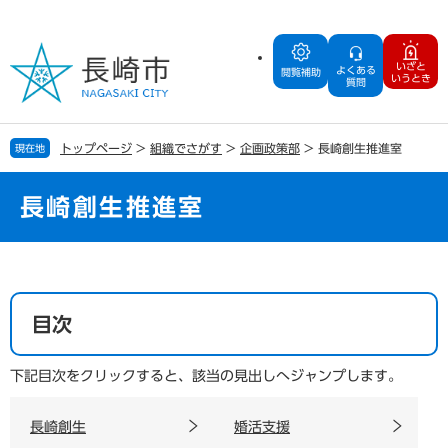
ペ
メ
ー
ニ
ジ
ュ
いざと
よくある
の
ー
閲覧補助
いうとき
質問
先
を
頭
飛
で
ば
トップページ
>
組織でさがす
>
企画政策部
>
長崎創生推進室
現在地
す
し
。
て
本
長崎創生推進室
文
へ
本
文
目次
下記目次をクリックすると、該当の見出しへジャンプします。
長崎創生
婚活支援