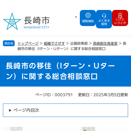
ペ
メ
ー
ニ
ジ
ュ
いざと
よくある
の
ー
閲覧補助
いうとき
質問
先
を
頭
飛
で
ば
トップページ
>
組織でさがす
>
企画政策部
>
長崎創生推進室
>
長
現在地
す
し
崎市の移住（Iターン・Uターン）に関する総合相談窓口
。
て
本
文
長崎市の移住（Iターン・Uター
へ
ン）に関する総合相談窓口
ページID：0003791
更新日：2025年3月5日更新
本
文
ページ内目次