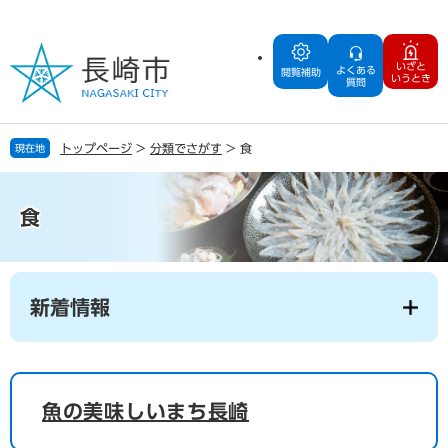
ペ
メ
ー
ニ
ジ
ュ
いざと
よくある
の
ー
閲覧補助
いうとき
質問
先
を
頭
飛
で
ば
トップページ
>
分類でさがす
>
食
現在地
す
し
。
て
本
食
文
へ
本
文
新着情報
魚の美味しいまち長崎