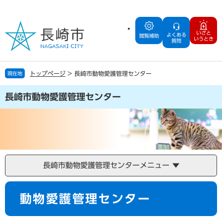
ペ
メ
ー
ニ
ジ
ュ
いざと
よくある
の
ー
閲覧補助
いうとき
質問
先
を
頭
飛
で
ば
トップページ
>
長崎市動物愛護管理センター
現在地
す
し
。
て
長崎市動物愛護管理センター
本
文
へ
長崎市動物愛護管理センターメニュー
本
動物愛護管理センター
文