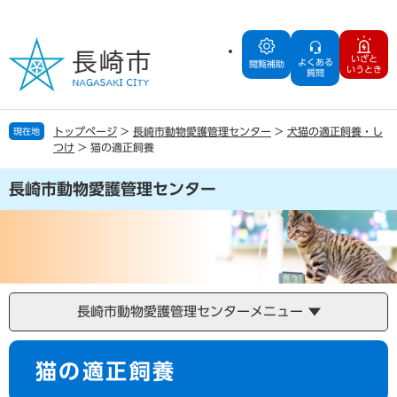
ペ
メ
ー
ニ
ジ
ュ
いざと
よくある
の
ー
閲覧補助
いうとき
質問
先
を
頭
飛
で
ば
トップページ
>
長崎市動物愛護管理センター
>
犬猫の適正飼養・し
現在地
す
し
つけ
>
猫の適正飼養
。
て
本
長崎市動物愛護管理センター
文
へ
長崎市動物愛護管理センターメニュー
本
猫の適正飼養
文