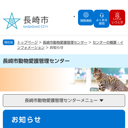
ペ
メ
ー
ニ
ジ
ュ
いざと
よくある
の
ー
閲覧補助
いうとき
質問
先
を
頭
飛
で
ば
トップページ
>
長崎市動物愛護管理センター
>
センターの概要・イ
現在地
す
し
ンフォメーション
>
お知らせ
。
て
本
長崎市動物愛護管理センター
文
へ
長崎市動物愛護管理センターメニュー
本
お知らせ
文