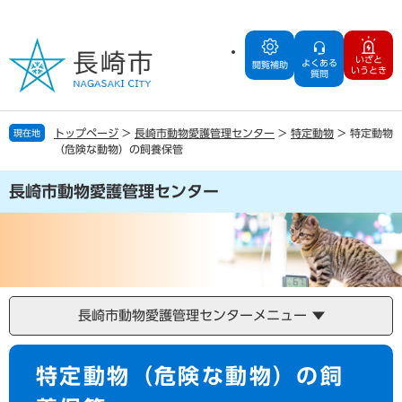
ペ
メ
ー
ニ
ジ
ュ
いざと
よくある
の
ー
閲覧補助
いうとき
質問
先
を
頭
飛
で
ば
トップページ
>
長崎市動物愛護管理センター
>
特定動物
>
特定動物
現在地
す
し
（危険な動物）の飼養保管
。
て
本
長崎市動物愛護管理センター
文
へ
長崎市動物愛護管理センターメニュー
本
特定動物（危険な動物）の飼
文