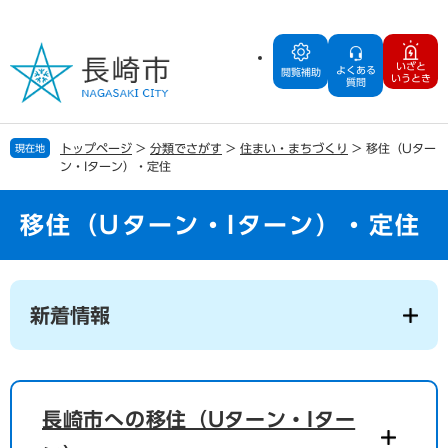
ペ
メ
ー
ニ
ジ
ュ
いざと
よくある
の
ー
閲覧補助
いうとき
質問
先
を
頭
飛
で
ば
トップページ
>
分類でさがす
>
住まい・まちづくり
>
移住（Uター
現在地
す
し
ン・Iターン）・定住
。
て
本
文
移住（Uターン・Iターン）・定住
へ
本
文
新着情報
長崎市への移住（Uターン・Iター