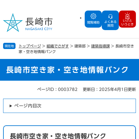
ペ
メ
ー
ニ
ジ
ュ
いざと
よくある
の
ー
閲覧補助
いうとき
質問
先
を
頭
飛
で
ば
トップページ
>
組織でさがす
>
建築部
>
建築指導課
>
長崎市空き
現在地
す
し
家・空き地情報バンク
。
て
本
文
長崎市空き家・空き地情報バンク
へ
ページID：0003782
更新日：2025年4月1日更新
本
文
ページ内目次
長崎市空き家・空き地情報バンク