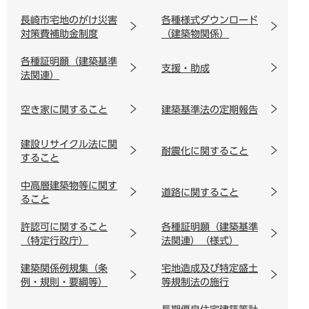
長崎市宅地のがけ災害
各種様式ダウンロード
対策費補助金制度
（建築物関係）
各種証明願（建築基準
支援・助成
法関連）
空き家に関すること
建築基準法の定期報告
建設リサイクル法に関
耐震化に関すること
すること
中高層建築物等に関す
道路に関すること
ること
許認可に関すること
各種証明願（建築基準
（特定行政庁）
法関連）（様式）
建築関係例規集（条
宅地造成及び特定盛土
例・規則・要綱等）
等規制法の施行