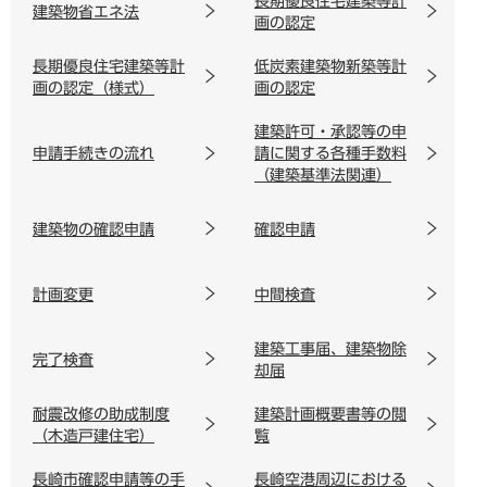
長期優良住宅建築等計
建築物省エネ法
画の認定
長期優良住宅建築等計
低炭素建築物新築等計
画の認定（様式）
画の認定
建築許可・承認等の申
申請手続きの流れ
請に関する各種手数料
（建築基準法関連）
建築物の確認申請
確認申請
計画変更
中間検査
建築工事届、建築物除
完了検査
却届
耐震改修の助成制度
建築計画概要書等の閲
（木造戸建住宅）
覧
長崎市確認申請等の手
長崎空港周辺における