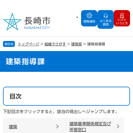
ペ
メ
ー
ニ
ジ
ュ
いざと
よくある
の
ー
閲覧補助
いうとき
質問
先
を
頭
飛
で
ば
トップページ
>
組織でさがす
>
建築部
>
建築指導課
現在地
す
し
。
て
本
建築指導課
文
へ
本
文
目次
下記目次をクリックすると、該当の見出しへジャンプします。
建築基準関係規定及び
建築
所管窓口