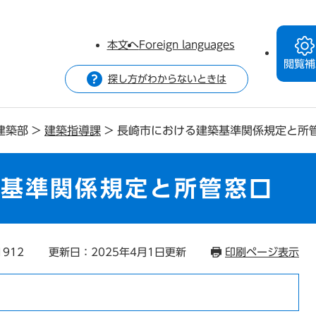
本文へ
Foreign languages
閲覧補
探し方がわからないときは
建築部
>
建築指導課
>
長崎市における建築基準関係規定と所
築基準関係規定と所管窓口
1912
更新日：2025年4月1日更新
印刷ページ表示