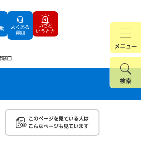
いざと
よくある
助
いうとき
質問
メニュー
管窓口
検索
このページを見ている人は
こんなページも見ています