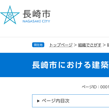
ペ
メ
ー
ニ
ジ
ュ
の
ー
先
を
頭
飛
で
ば
す
し
トップページ
>
組織でさがす
>
現在地
。
て
本
文
長崎市における建
へ
ページID：000
本
文
ページ内目次