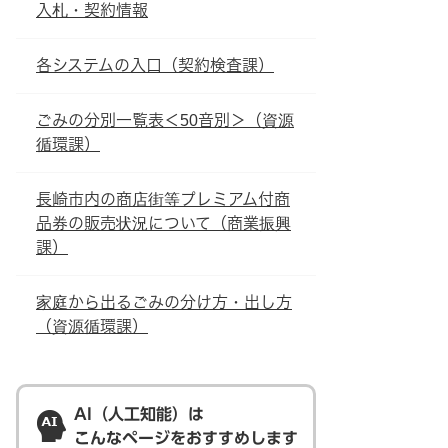
入札・契約情報
各システムの入口（契約検査課）
ごみの分別一覧表＜50音別＞（資源
循環課）
長崎市内の商店街等プレミアム付商
品券の販売状況について（商業振興
課）
家庭から出るごみの分け方・出し方
（資源循環課）
AI（人工知能）は
こんなページをおすすめします