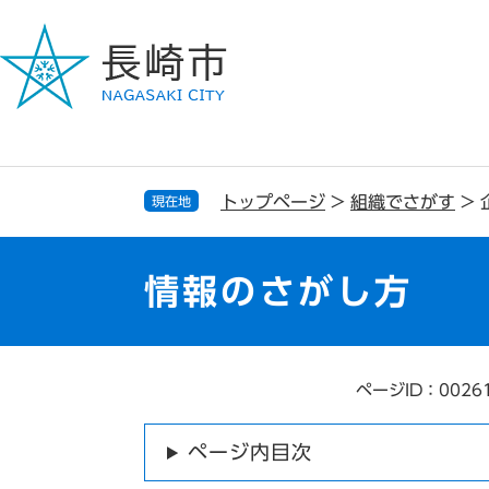
ペ
メ
ー
ニ
ジ
ュ
の
ー
先
を
頭
飛
で
ば
す
し
トップページ
>
組織でさがす
>
現在地
。
て
本
文
情報のさがし方
へ
ページID：0026
本
文
ページ内目次