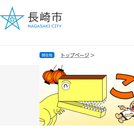
ペ
メ
ー
ニ
ジ
ュ
の
ー
先
を
頭
飛
で
ば
す
し
トップページ
>
現在地
。
て
本
文
へ