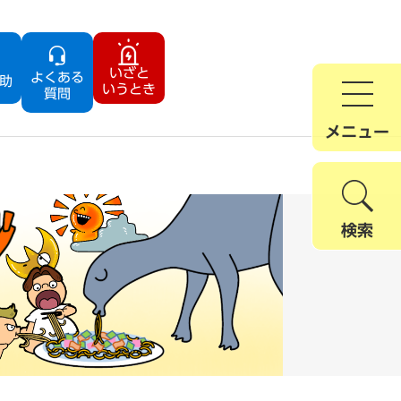
いざと
よくある
助
いうとき
質問
メニュー
検索