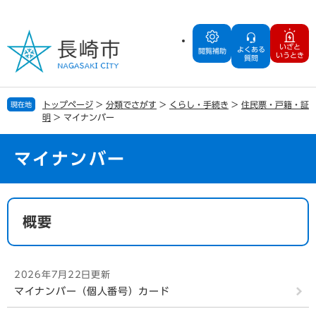
ペ
メ
ー
ニ
ジ
ュ
いざと
よくある
の
ー
閲覧補助
いうとき
質問
先
を
頭
飛
で
ば
トップページ
>
分類でさがす
>
くらし・手続き
>
住民票・戸籍・証
現在地
す
し
明
>
マイナンバー
。
て
本
文
マイナンバー
へ
本
文
概要
2026年7月22日更新
マイナンバー（個人番号）カード