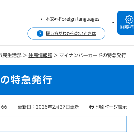
本文へ
Foreign languages
閲覧補
探し方がわからないときは
市民生活部
>
住民情報課
>
マイナンバーカードの特急発行
ドの特急発行
166
更新日：2026年2月27日更新
印刷ページ表示