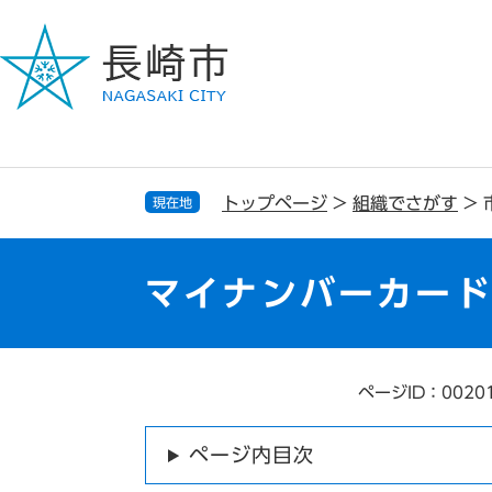
ペ
メ
ー
ニ
ジ
ュ
の
ー
先
を
頭
飛
で
ば
す
し
トップページ
>
組織でさがす
>
現在地
。
て
本
文
マイナンバーカー
へ
ページID：0020
本
文
ページ内目次