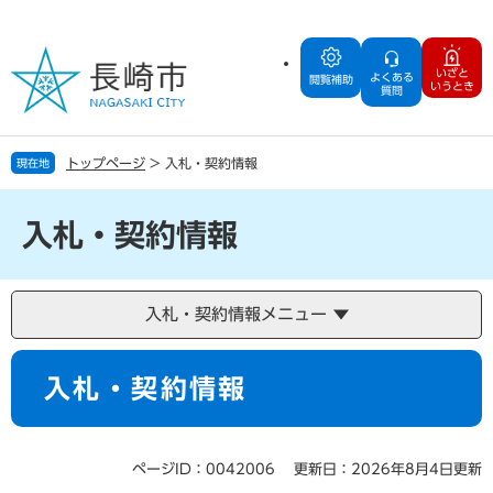
ペ
メ
ー
ニ
ジ
ュ
いざと
よくある
の
ー
閲覧補助
いうとき
質問
先
を
頭
飛
で
ば
トップページ
>
入札・契約情報
現在地
す
し
。
て
本
入札・契約情報
文
へ
入札・契約情報メニュー
本
入札・契約情報
文
ページID：0042006
更新日：2026年8月4日更新