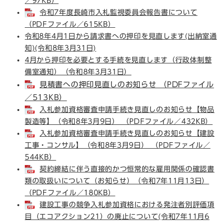
／97KB）
令和7年度長崎市入札監視委員会報告書について
（PDFファイル／615KB）
令和8年4月1日から請求書への押印を見直します(出納室通
知)(令和8年3月31日)
​4月から押印を必要とする手続を見直します（行政体制整
備室通知）（令和8年3月31日）
見積書への押印見直しのお知らせ （PDFファイル
／513KB）
入札参加資格審査申請手続き見直しのお知らせ【物品
製造等】（令和8年3月9日） （PDFファイル／432KB）
入札参加資格審査申請手続き見直しのお知らせ【建設
工事・コンサル】（令和8年3月9日） （PDFファイル／
544KB）
契約締結に伴う直接的かつ恒常的な雇用関係の確認書
類の取扱いについて（お知らせ）（令和7年11月13日）
（PDFファイル／180KB）
建設工事の競争入札参加資格における発注者別評価項
目（エコアクション21）の廃止について(令和7年11月6