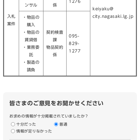
1276
ンサル
係
keiyaku@
入札
city.nagasaki.lg.jp
・物品の
案件
購入
・物品の
契約検査
095-
賃貸借
課
829-
・業務委
物品契約
1277
託
係
・製造の
請負
皆さまのご意見をお聞かせください
お求めの情報が十分掲載されていましたか？
十分だった
普通
情報が足りなかった