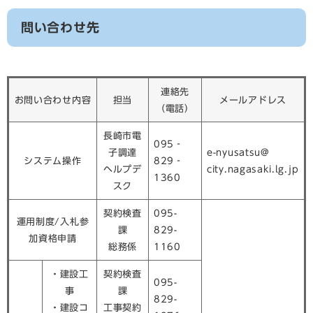
問い合わせ先
連絡先
お問い合わせ内容
担当
メールアドレス
（電話）
長崎市電
095‐
子調達
e-nyusatsu@
システム操作
829‐
ヘルプデ
city.nagasaki.lg.jp
1360
スク
契約検査
095-
運用制度/入札参
課
829-
加資格申請
総務係
1160
・建設工
契約検査
095-
事
課
829-
・建設コ
工事契約