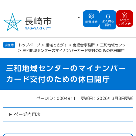
ペ
メ
ー
ニ
ジ
ュ
いざと
よくある
の
ー
閲覧補助
いうとき
質問
先
を
頭
飛
で
ば
トップページ
>
組織でさがす
>
南総合事務所
>
三和地域センター
現在地
す
し
>
三和地域センターのマイナンバーカード交付のための休日開庁
。
て
本
文
三和地域センターのマイナンバー
へ
カード交付のための休日開庁
ページID：0004911
更新日：2026年3月3日更新
本
文
ページ内目次