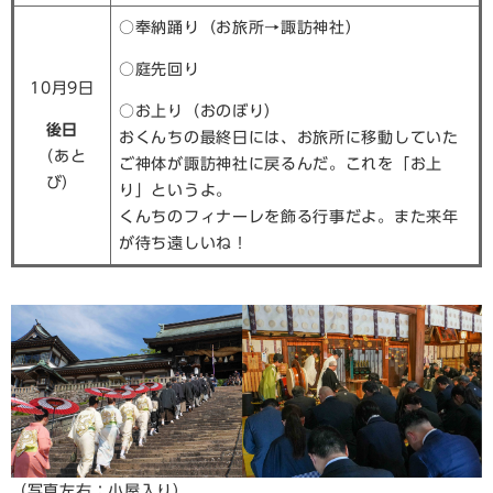
○奉納踊り（お旅所→諏訪神社）
○庭先回り
10月9日
○お上り（おのぼり）
後日
おくんちの最終日には、お旅所に移動していた
​（あと
ご神体が諏訪神社に戻るんだ。これを「お上
び）
り」というよ。
くんちのフィナーレを飾る行事だよ。また来年
が待ち遠しいね！
（写真左右：小屋入り）