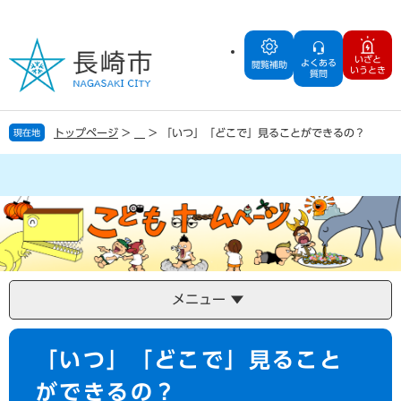
ペ
メ
ー
ニ
ジ
ュ
いざと
よくある
の
ー
閲覧補助
いうとき
質問
先
を
頭
飛
で
ば
トップページ
>
>
「いつ」「どこで」見ることができるの？
現在地
す
し
。
て
本
文
へ
メニュー
本
「いつ」「どこで」見ること
文
ができるの？