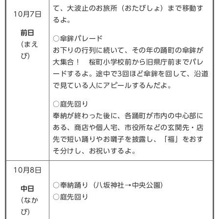
て、大波止のお旅所（おたびしょ）まで移動す
10月7日
るよ。
前日
○傘鉾パレード
​（まえ
お下りの行列に続いて、その年の踊町の傘鉾が
び）
大集合！ 桜町小学校前から旧県庁前までパレ
ードするよ。途中で3回ほど傘鉾を回して、沿道
で見ている人にアピールするんだよ。
○庭先回り
奉納が終わった後に、各踊町が市内の中心部に
ある、商店や個人宅、市役所などの玄関先・店
先で短い踊りやお囃子を披露し、「福」をおす
そ分けし、お祝いするよ。
10月8日
○奉納踊り（八坂神社→中央公園）
中日
○庭先回り
​（なか
び）