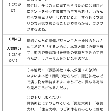
​（にわみ
​最近は、多くの人に見てもらうために公園など
せ）
にテントを張って披露するまちもあり、いろん
な形で庭見せが行われているよ。すぐ近くで祭
りの雰囲気を感じることができるから、ワクワ
クするよね。
10月4日
長崎くんちの準備が整ったことを地域のみなさ
んにお知らせするために、本番と同じ衣装を着
人数揃い
て、町内で奉納踊りを感謝の気持ちを込めて行
​（にいぞ
うんだ。リハーサルみたいなものだよ。
ろい）
○奉納踊り（諏訪神社→中央公園→お旅所）
いよいよ本番！踊町の皆さんが、諏訪神社など
で演し物を奉納するよ。まちごとに異なる特徴
や見どころがあるんだよ。
○お下り（おくだり）
諏訪神社にまつられている「諏訪大神」「森崎
大神」「住吉大神」のご神体をおみこしに載せ