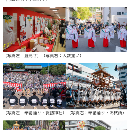
（写真左：庭見せ）（写真右：人数揃い）
（写真左：奉納踊り・諏訪神社）（写真右：奉納踊り・お旅所）