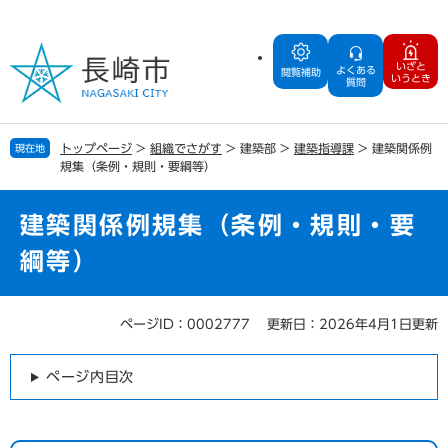
ペ
メ
ー
ニ
ジ
ュ
いざと
よくある
の
ー
閲覧補助
いうとき
質問
先
を
頭
飛
で
ば
トップページ
>
組織でさがす
>
建築部
>
建築指導課
>
建築関係例
現在地
す
し
規集（条例・規則・要綱等）
。
て
本
文
建築関係例規集（条例・規則・要
へ
綱等）
ページID：0002777
更新日：2026年4月1日更新
本
文
ページ内目次