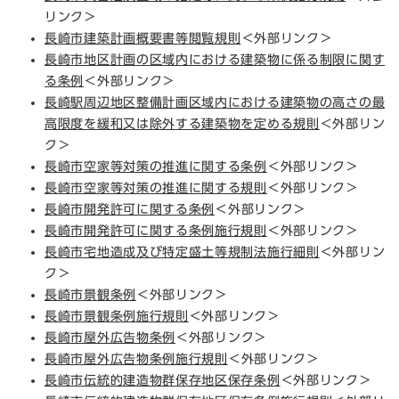
リンク＞
長崎市建築計画概要書等閲覧規則
＜外部リンク＞
長崎市地区計画の区域内における建築物に係る制限に関す
る条例
＜外部リンク＞
長崎駅周辺地区整備計画区域内における建築物の高さの最
高限度を緩和又は除外する建築物を定める規則
＜外部リン
ク＞
長崎市空家等対策の推進に関する条例
＜外部リンク＞
長崎市空家等対策の推進に関する規則
＜外部リンク＞
長崎市開発許可に関する条例
＜外部リンク＞
長崎市開発許可に関する条例施行規則
＜外部リンク＞
長崎市宅地造成及び特定盛土等規制法施行細則​
＜外部リン
ク＞
長崎市景観条例
＜外部リンク＞
長崎市景観条例施行規則
＜外部リンク＞
長崎市屋外広告物条例
＜外部リンク＞
長崎市屋外広告物条例施行規則
＜外部リンク＞
長崎市伝統的建造物群保存地区保存条例
＜外部リンク＞