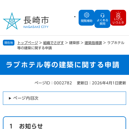
ペ
メ
ー
ニ
ジ
ュ
いざと
よくある
の
ー
閲覧補助
いうとき
質問
先
を
頭
飛
で
ば
トップページ
>
組織でさがす
>
建築部
>
建築指導課
>
ラブホテル
現在地
す
し
等の建築に関する申請
。
て
本
文
ラブホテル等の建築に関する申請
へ
ページID：0002782
更新日：2026年4月1日更新
本
文
ページ内目次
1 お知らせ