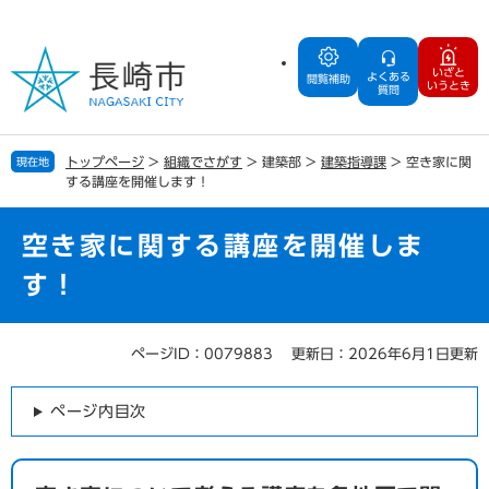
ペ
メ
ー
ニ
ジ
ュ
いざと
よくある
の
ー
閲覧補助
いうとき
質問
先
を
頭
飛
で
ば
トップページ
>
組織でさがす
>
建築部
>
建築指導課
>
空き家に関
現在地
す
し
する講座を開催します！
。
て
本
文
空き家に関する講座を開催しま
へ
す！
ページID：0079883
更新日：2026年6月1日更新
本
文
ページ内目次