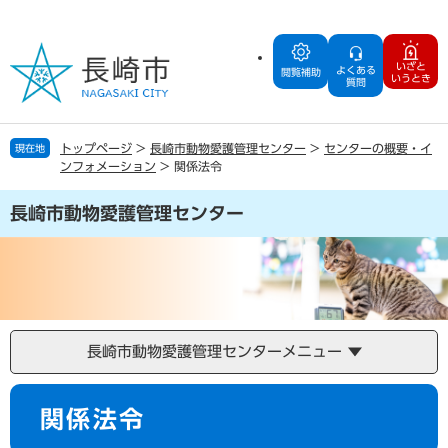
ペ
メ
ー
ニ
ジ
ュ
いざと
よくある
の
ー
閲覧補助
いうとき
質問
先
を
頭
飛
で
ば
トップページ
>
長崎市動物愛護管理センター
>
センターの概要・イ
現在地
す
し
ンフォメーション
>
関係法令
。
て
本
長崎市動物愛護管理センター
文
へ
長崎市動物愛護管理センターメニュー
本
関係法令
文