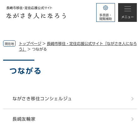
ペ
メ
ー
ニ
多言語・
ジ
ュ
メニュー
閲覧補助
の
ー
先
を
頭
飛
で
ば
トップページ
>
長崎市移住・定住応援公式サイト「ながさき人になろ
現在地
す。
し
う」
>
つながる
て
本
本
文
文
つながる
へ
ながさき移住コンシェルジュ
長崎友輪家