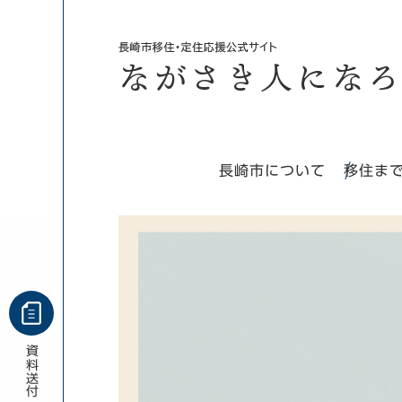
ペ
メ
ー
ニ
ジ
ュ
の
ー
先
を
頭
飛
で
ば
す。
し
長崎市について
移住ま
て
本
文
へ
資料
送付