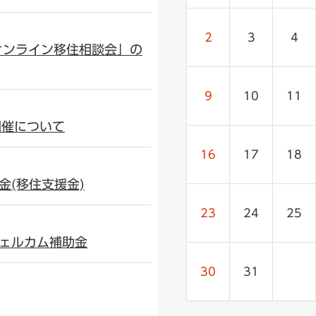
レ
ン
2
3
4
ダ
オンライン移住相談会」の
ー
の
表
9
10
11
開催について
16
17
18
金(移住支援金)
23
24
25
ェルカム補助金
30
31