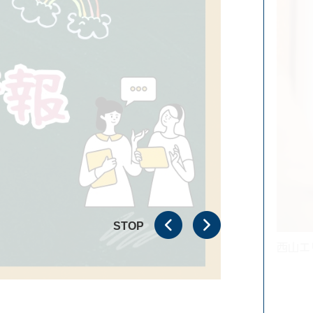
STOP
西山エ