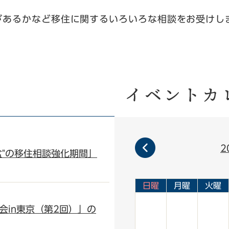
あるかなど移住に関するいろいろな相談をお受けし
2
盆"の移住相談強化期間」
イ
日曜
月曜
火曜
ベ
ン
会in東京（第2回）」の
ト
カ