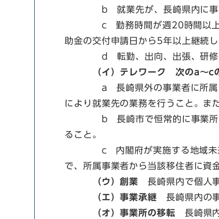
b 就業先が、長崎県内に事業
c 勤務時間が週20時間以上の
助金の交付申請日から5年以上継続
d 転勤、出向、出張、研修等に
（イ）テレワーク 次のa～c
a 長崎県外の事業者に所属し、
により就業先の業務を行うこと。ま
b 長崎市で恒常的に事業所へ通
ること。
c 内閣府が実施する地域未来交
で、所属事業者から当該移住者に資金
（ウ）創業
長崎県内で個人事
（エ）事業承継
長崎県内の事
（オ）事業所の移転
長崎県内