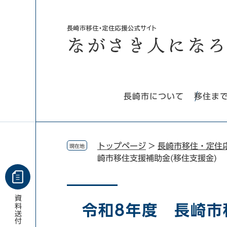
ペ
メ
ー
ニ
ジ
ュ
の
ー
先
を
頭
飛
で
ば
す。
し
長崎市について
移住ま
て
本
文
へ
トップページ
>
長崎市移住・定住
現在地
崎市移住支援補助金(移住支援金)
本
資料
文
令和8年度 長崎市
送付