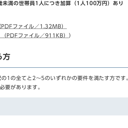
8歳未満の世帯員1人につき加算（1人100万円）あり
PDFファイル／1.32MB）
（PDFファイル／911KB）
）
る方
の1の全てと2～5のいずれかの要件を満たす方です
す必要があります。