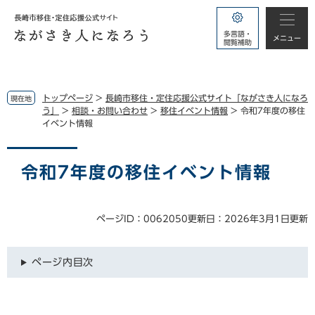
ペ
メ
ー
ニ
多言語・
ジ
ュ
メニュー
閲覧補助
の
ー
先
を
頭
飛
で
ば
トップページ
>
長崎市移住・定住応援公式サイト「ながさき人になろ
現在地
す。
し
う」
>
相談・お問い合わせ
>
移住イベント情報
>
令和7年度の移住
イベント情報
て
本
本
文
文
令和7年度の移住イベント情報
へ
ページID：0062050
更新日：2026年3月1日更新
ページ内目次