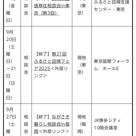
ふるさと回帰支援
（金
談
張移住相談会in東
（東
センター・東京
曜
会
京（第3回）
京）
日）
9月
20日
（土
曜
【終了】
第21回
相
現地
日）
ふるさと回帰フェ
東京国際フォーラ
談
（東
～21
ア2025
＜外部リ
ム ホールE
会
京）
日
ンク＞
（日
曜
日）
9月
27日
相
【終了】
ながさき
現地
JR博多シティ
（土
談
暮らし相談会in福
（福
10階会議室
曜
会
岡
＜外部リンク＞
岡）