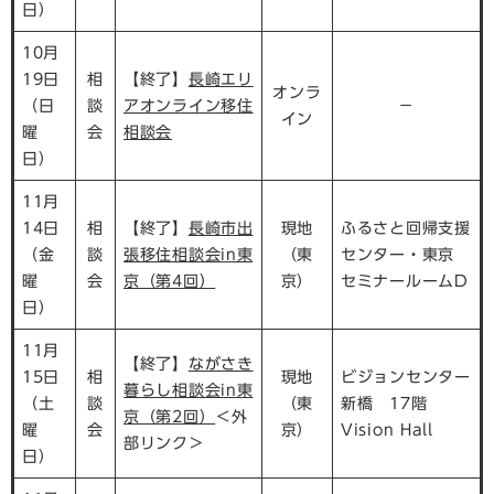
日）
10月
19日
相
【終了】
長崎エリ
オンラ
（日
談
アオンライン移住
－
イン
曜
会
相談会
日）
11月
14日
相
【終了】
長崎市出
現地
ふるさと回帰支援
（金
談
張移住相談会in東
（東
センター・東京
曜
会
京（第4回）
京）
セミナールームD
日）
11月
【終了】
ながさき
15日
相
現地
ビジョンセンター
暮らし相談会in東
（土
談
（東
新橋 17階
京（第2回）
＜外
曜
会
京）
Vision Hall
部リンク＞
日）