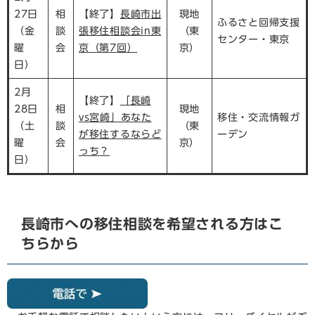
27日
相
【終了】
長崎市出
現地
ふるさと回帰支援
（金
談
張移住相談会in東
（東
センター・東京
曜
会
京（第7回）
京）
日）
2月
【終了】
「長崎
28日
相
現地
vs宮崎」あなた
移住・交流情報ガ
（土
談
（東
が移住するならど
ーデン
曜
会
京）
っち？
日）
長崎市への移住相談を希望される方はこ
ちらから