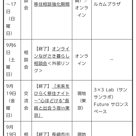
談
崎）／
～17
移住相談強化期間
ルカムプラザ
会
オンラ
日
イン
（日
曜
日）
9月6
【終了】
オンライ
日
相
ンながさき暮らし
オンラ
（土
談
－
相談会
＜外部リン
イン
曜
会
ク＞
日）
9月
【終了】
「未来を
3×3 Lab（サン
19日
交
ひらく移住ナイト
現地
サンラボ）
（金
流
～”心ほどける”長
（東
Future サロンス
曜
会
崎と出会う夜in東
京）
ペース
日）
京」
9月
19日
相
【終了】
長崎市出
現地