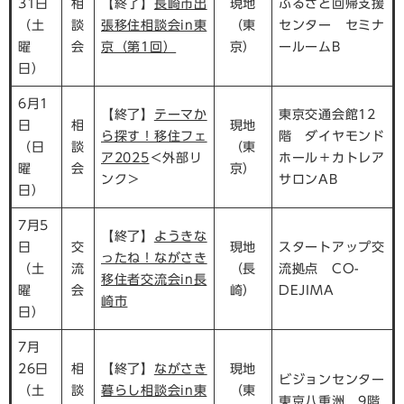
31日
相
【終了】
長崎市出
現地
ふるさと回帰支援
（土
談
張移住相談会in東
（東
センター セミナ
曜
会
京（第1回）
京）
ールームB
日）
6月1
【終了】
テーマか
東京交通会館12
日
相
現地
ら探す！移住フェ
階 ダイヤモンド
（日
談
（東
ア2025
＜外部リ
ホール＋カトレア
曜
会
京）
ンク＞
サロンAB
日）
7月5
【終了】
ようきな
日
交
現地
スタートアップ交
ったね！ながさき
（土
流
（長
流拠点 CO-
移住者交流会in長
曜
会
崎）
DEJIMA
崎市
日）
7月
26日
相
【終了】
ながさき
現地
ビジョンセンター
（土
談
暮らし相談会in東
（東
東京八重洲 9階