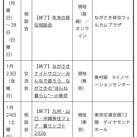
（月
現地
曜
相
（長
日）
【終了】
年末の移
ながさき移住ウェ
談
崎）／
～28
住相談会
ルカムプラザ
会
オンラ
日
イン
（日
曜
日）
1月
【終了】
ながさき
23日
交
ナイトサロン～み
現地
奥村組 Xイノベ
（金
流
んなで語ろう、な
（東
ーションセンター
曜
会
がさきの”ほんね
京）
日）
暮らし”～in東京
1月
【終了】
九州・山
24日
相
現地
東京交通会館12
口・沖縄移住フェ
（土
談
（東
階 ダイヤモンド
ア 暮らシゴト
曜
会
京）
ホール
2026