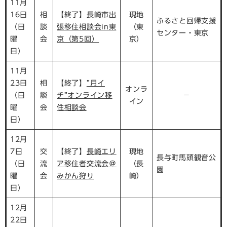
11月
16日
相
【終了】
長崎市出
現地
ふるさと回帰支援
（日
談
張移住相談会in東
（東
センター・東京
曜
会
京（第5回）
京）
日）
11月
23日
相
【終了】
”月イ
オンラ
（日
談
チ”オンライン移
－
イン
曜
会
住相談会
日）
12月
7日
交
【終了】
長崎エリ
現地
長与町馬頭観音公
（日
流
ア移住者交流会＠
（長
園
曜
会
みかん狩り
崎）
日）
12月
22日