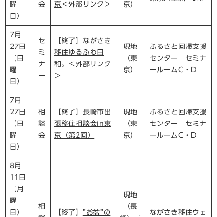
曜
会
京
＜外部リンク＞
京）
日）
7月
セ
【終了】
ながさき
27日
現地
ふるさと回帰支援
ミ
移住ゆるふわ日
（日
（東
センター セミナ
ナ
和。
＜外部リンク
曜
京）
ールームC・D
ー
＞
日）
7月
27日
相
【終了】
長崎市出
現地
ふるさと回帰支援
（日
談
張移住相談会in東
（東
センター セミナ
曜
会
京（第2回）
京）
ールームC・D
日）
8月
11日
（月
現地
曜
相
（長
日）
【終了】
”お盆”の
ながさき移住ウェ