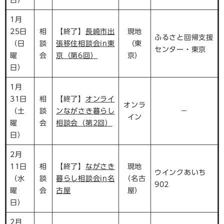
日）
1月
25日
相
【終了】
長崎市出
現地
ふるさと回帰支援
（日
談
張移住相談会in東
（東
センター・東京
曜
会
京（第6回）
京）
日）
1月
31日
相
【終了】
オンライ
オンラ
（土
談
ンながさき暮らし
－
イン
曜
会
相談会（第2回）
日）
2月
11日
相
【終了】
ながさき
現地
ウインクあいち
（水
談
暮らし相談会in名
（名古
902
曜
会
古屋
屋）
日）
2月