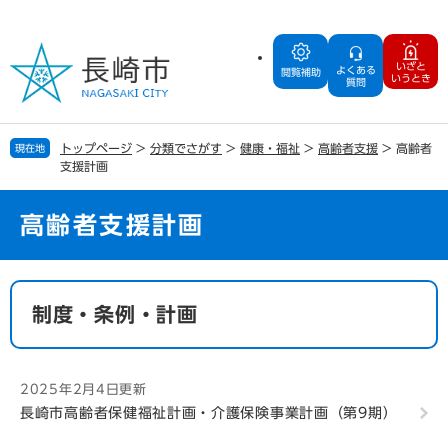
ペ
メ
ー
ニ
ジ
ュ
いざと
よくある
の
ー
閲覧補助
いうとき
質問
先
を
頭
飛
で
ば
トップページ
>
分類でさがす
>
健康・福祉
>
高齢者支援
>
高齢者
現在地
す
し
支援計画
。
て
本
文
高齢者支援計画
へ
本
文
制度・条例・計画
2025年2月4日更新
長崎市高齢者保健福祉計画・介護保険事業計画（第9期）