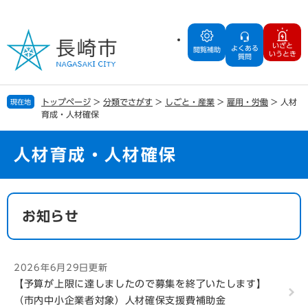
ペ
メ
ー
ニ
ジ
ュ
いざと
よくある
の
ー
閲覧補助
いうとき
質問
先
を
頭
飛
で
ば
トップページ
>
分類でさがす
>
しごと・産業
>
雇用・労働
>
人材
現在地
す
し
育成・人材確保
。
て
本
文
人材育成・人材確保
へ
本
文
お知らせ
2026年6月29日更新
【予算が上限に達しましたので募集を終了いたします】
（市内中小企業者対象）人材確保支援費補助金