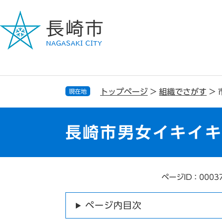
ペ
メ
ー
ニ
ジ
ュ
の
ー
先
を
頭
飛
で
ば
す
し
トップページ
>
組織でさがす
>
現在地
。
て
本
文
長崎市男女イキイ
へ
ページID：0003
本
文
ページ内目次