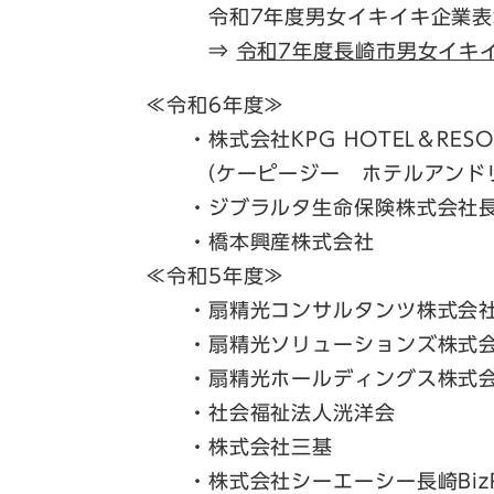
令和7年度男女イキイキ企業表
⇒
令和7年度長崎市男女イキ
≪令和6年度≫
・株式会社KPG HOTEL＆RESORT 
（ケーピージー ホテルアンドリ
・ジブラルタ生命保険株式会社長
・橋本興産株式会社
≪令和5年度≫
・扇精光コンサルタンツ株式会
・扇精光ソリューションズ株式
・扇精光ホールディングス株式
・社会福祉法人洸洋会
・株式会社三基
・株式会社シーエーシー長崎BizP