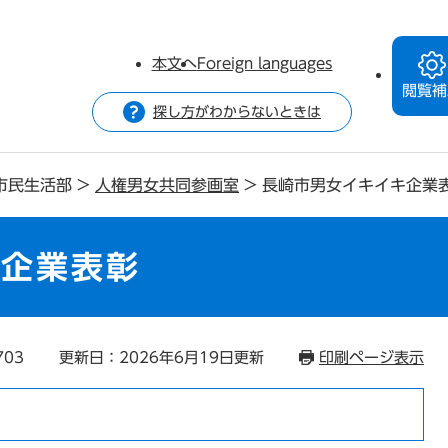
本文へ
Foreign languages
閲覧補
探し方がわからないときは
市民生活部
>
人権男女共同参画室
>
長崎市男女イキイキ企業
キ企業表彰
703
更新日：2026年6月19日更新
印刷ページ表示