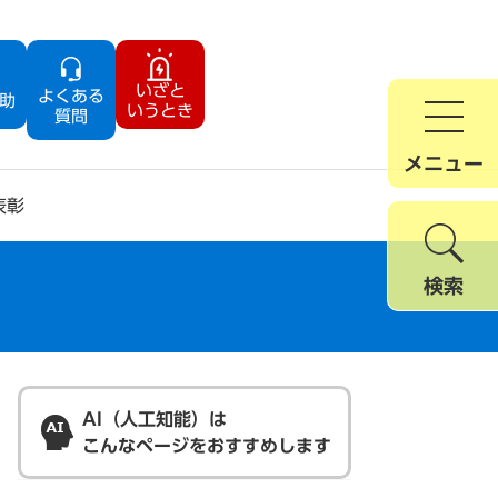
いざと
よくある
助
いうとき
質問
メニュー
表彰
検索
AI（人工知能）は
こんなページをおすすめします