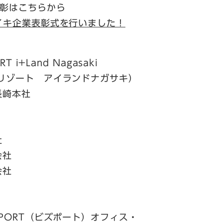
彰はこちらから
イキ企業表彰式を行いました！
i+Land Nagasaki
ゾート アイランドナガサキ）
崎本社
社
会社
会社
ORT（ビズポート）オフィス・