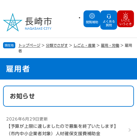
ペ
メ
ー
ニ
ジ
ュ
いざと
よくある
の
ー
閲覧補助
いうとき
質問
先
を
頭
飛
で
ば
トップページ
>
分類でさがす
>
しごと・産業
>
雇用・労働
>
雇用
現在地
す
し
者
。
て
本
文
雇用者
へ
本
文
お知らせ
2026年6月29日更新
【予算が上限に達しましたので募集を終了いたします】
（市内中小企業者対象）人材確保支援費補助金