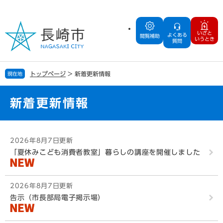
ペ
メ
ー
ニ
ジ
ュ
いざと
よくある
の
ー
閲覧補助
いうとき
質問
先
を
頭
飛
で
ば
トップページ
>
新着更新情報
現在地
す
し
。
て
本
新着更新情報
文
へ
本
2026年8月7日更新
文
「夏休みこども消費者教室」暮らしの講座を開催しました
2026年8月7日更新
告示（市長部局電子掲示場）