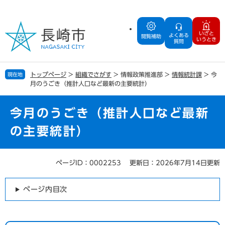
ペ
メ
ー
ニ
ジ
ュ
いざと
よくある
の
ー
閲覧補助
いうとき
質問
先
を
頭
飛
で
ば
トップページ
>
組織でさがす
>
情報政策推進部
>
情報統計課
>
今
現在地
す
し
月のうごき（推計人口など最新の主要統計）
。
て
本
文
今月のうごき（推計人口など最新
へ
の主要統計）
ページID：0002253
更新日：2026年7月14日更新
本
文
ページ内目次