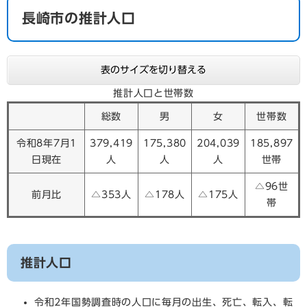
長崎市の推計人口
表のサイズを切り替える
推計人口と世帯数
総数
男
女
世帯数
令和8年7月1
379,419
175,380
204,039
185,897
日現在
人
人
人
世帯
△96世
前月比
△353人
△178人
△175人
帯
推計人口
令和2年国勢調査時の人口に毎月の出生、死亡、転入、転