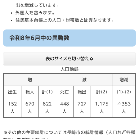
出を増減しています。
外国人を含みます。
住民基本台帳上の人口・世帯数とは異なります。
令和8年6月中の異動数
表のサイズを切り替える
人口動態
増
減
増減
出生
転入
計(1)
死亡
転出
計(2)
(1)-(2)
152
670
822
448
727
1,175
△353
人
人
人
人
人
人
人
※その他の主要統計については長崎市の統計情報（人口など各種