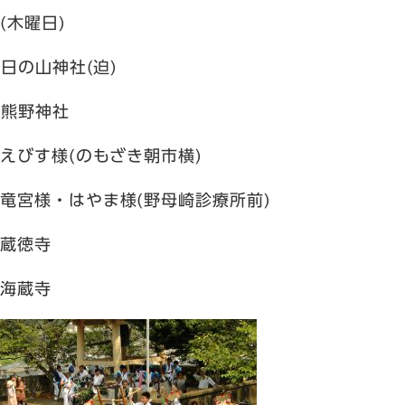
木曜日)
山神社(迫)
野神社
様(のもざき朝市横)
分
竜宮様
・はやま様(野母崎診療所前)
徳寺
分
海蔵寺