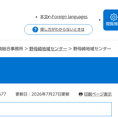
本文へ
Foreign languages
閲覧補
探し方がわからないときは
南総合事務所
>
野母崎地域センター
>
野母崎地域センター
ー
677
更新日：2026年7月27日更新
印刷ページ表示