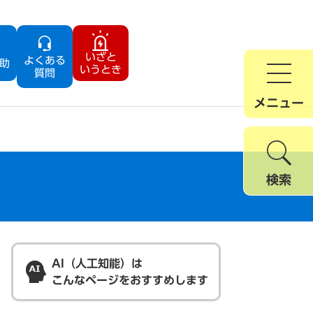
いざと
よくある
助
いうとき
質問
メニュー
検索
AI（人工知能）は
こんなページをおすすめします