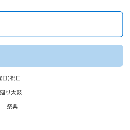
日)祝日
り太鼓
典