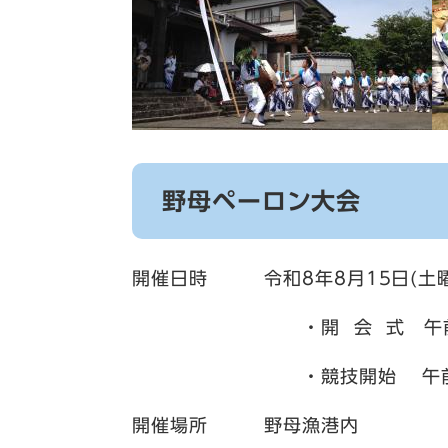
野母ペーロン大会
開催日時 令和8年8月15日(土曜
・開 会 式 午前9時3
・競技開始 午前10
開催場所 野母漁港内