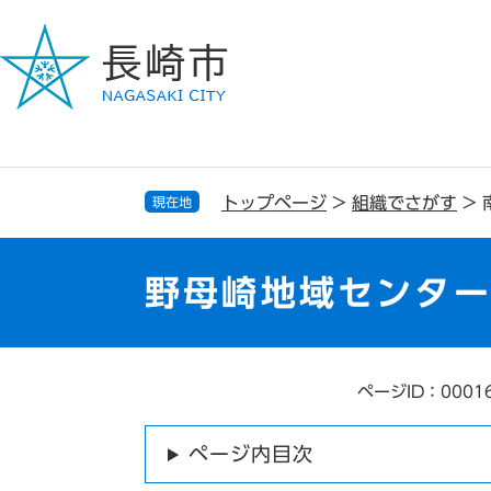
ペ
メ
ー
ニ
ジ
ュ
の
ー
先
を
頭
飛
で
ば
す
し
トップページ
>
組織でさがす
>
現在地
。
て
本
文
野母崎地域センタ
へ
ページID：0001
本
文
ページ内目次