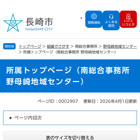
ペ
メ
ー
ニ
ジ
ュ
いざと
よくある
の
ー
閲覧補助
いうとき
質問
先
を
頭
飛
で
ば
トップページ
>
組織でさがす
>
南総合事務所
>
野母崎地域センター
現在地
す
し
>
所属トップページ（南総合事務所 野母崎地域センター）
。
て
本
文
所属トップページ（南総合事務所
へ
野母崎地域センター）
ページID：0002907
更新日：2026年4月1日更新
本
文
ページ内目次
表のサイズを切り替える